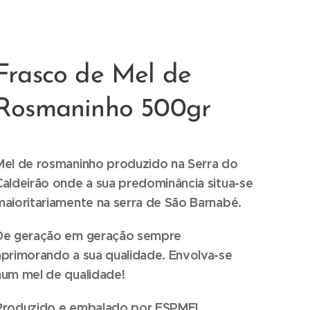
Frasco de Mel de
Rosmaninho 500gr
Mel de rosmaninho
produzido na Serra do
Caldeirão onde a sua predominância situa-se
maioritariamente na serra de São Barnabé.
De geração em geração sempre
aprimorando a sua qualidade. Envolva-se
num mel de qualidade!
Produzido e embalado por ESPMEL.