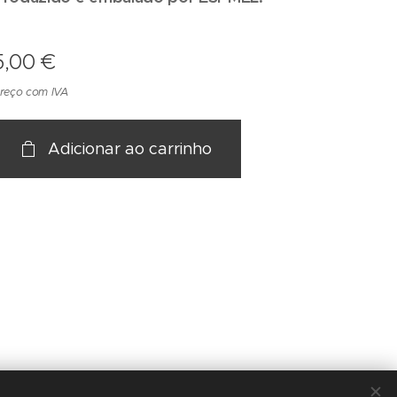
5,00
€
reço com IVA
Adicionar ao carrinho