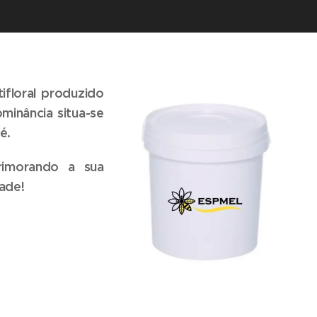
ifloral produzido
minância situa-se
é.
imorando a sua
ade!