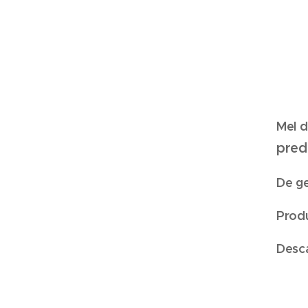
Mel 
pred
De ge
Prod
Desca