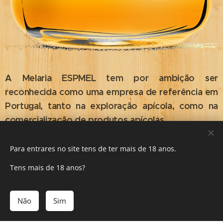
A Melaria ESPMEL tem por ambição ser
reconhecida como uma empresa de referência em
Portugal, tanto na exploração apícola, como na
comercialização de produtos apícolas.
A monitorização e acompanhamento das nossas
Para entrares no site tens de ter mais de 18 anos.
colónias são assegurados de forma profissional e
Tens mais de 18 anos?
presencial, por uma equipa de técnicos apícolas
devidamente coordenados por dois apicultores
profissionais.
Não
Sim