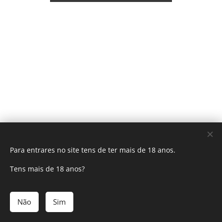
Para entrares no site tens de ter mais de 18 anos.
Tens mais de 18 anos?
ESPMEL®
Não
Sim
Todos os direitos reservados 2025
Cookies