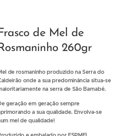
Frasco de Mel de
Rosmaninho 260gr
Mel de rosmaninho
produzido na Serra do
Caldeirão onde a sua predominância situa-se
maioritariamente na serra de São Barnabé.
De geração em geração sempre
aprimorando a sua qualidade. Envolva-se
num mel de qualidade!
Produzido e embalado por ESPMEL.