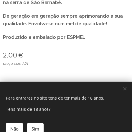
na serra de São Barnabé.
De geração em geração sempre aprimorando a sua
qualidade. Envolva-se num mel de qualidade!
Produzido e embalado por ESPMEL.
2,00
€
preço com IVA
ESPMEL®
Para entrares no site tens de ter mais de 18 anos.
Todos os direitos reservados 2025
Cookies
Tens mais de 18 anos?
Adicionar ao carrinho
Não
Sim