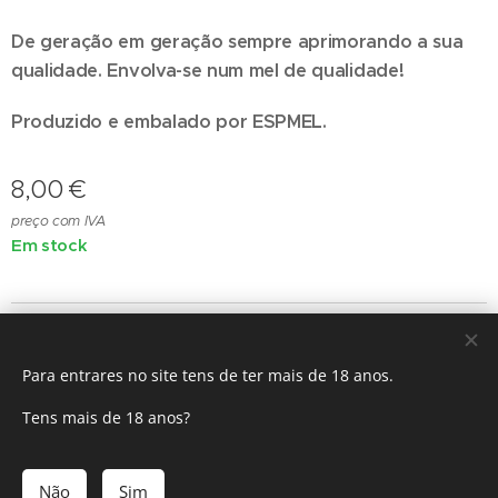
De geração em geração sempre aprimorando a sua
qualidade. Envolva-se num mel de qualidade!
Produzido e embalado por ESPMEL.
8,00
€
preço com IVA
Em stock
ESPMEL®
Para entrares no site tens de ter mais de 18 anos.
Todos os direitos reservados 2025
Cookies
Tens mais de 18 anos?
Adicionar ao carrinho
Não
Sim